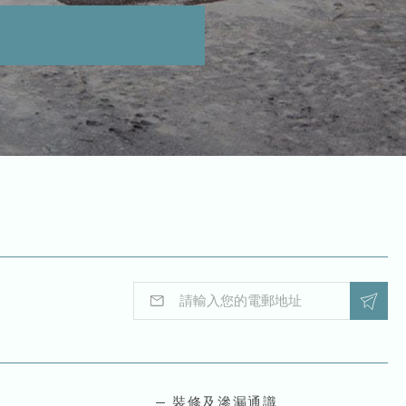
E
E
m
m
a
a
i
i
l
l
*
E
m
裝修及滲漏通識