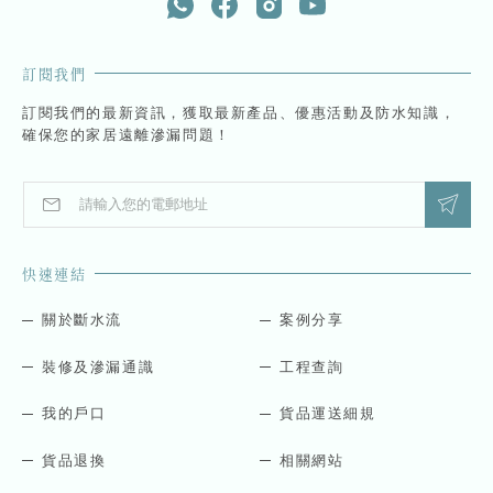
訂閱我們
訂閱我們的最新資訊，獲取最新產品、優惠活動及防水知識，
確保您的家居遠離滲漏問題！
E
E
m
m
a
a
i
i
快速連結
l
l
*
E
m
關於斷水流
案例分享
a
i
裝修及滲漏通識
工程查詢
l
*
我的戶口
貨品運送細規
貨品退換
相關網站