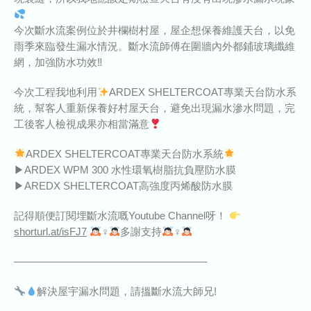
今次斷水流案例位於井欄樹村屋，屋企想保養維護天台，以免
雨季來臨發生漏水情況。斷水流師傅在圍牆內外都鋪玻璃纖維
網，加強防水功效‼
今次工程我地利用
ARDEX SHELTERCOAT專業天台防水系
統，幫客人重新保養好村屋天台，避免出現漏水滲水問題，完
工後客人檢視成果亦相當滿意
ARDEX SHELTERCOAT專業天台防水系統
▶ARDEX WPM 300 水性環氧樹脂抗負壓防水膜
▶AREDX SHELTERCOAT高強度丙烯酸防水膜
記得順便訂閱埋斷水流嘅Youtube Channel呀！
shorturl.at/isFJ7
‍♀‍
多謝支持
‍♀‍
——————————————————–
解決屋宇漏水問題，請搵斷水流大師兄!