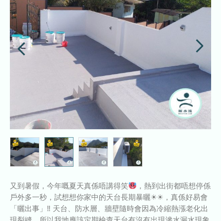
又到暑假，今年嘅夏天真係唔講得笑
，熱到出街都唔想停係
戶外多一秒，試想想你家中的天台長期暴曬☀☀，真係好易會
「曬出事」‼ 天台、防水層、牆壁隨時會因為冷縮熱漲老化出
現裂縫，所以我地應該定期檢查天台有沒有出現滲水漏水現象