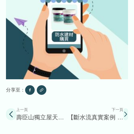
分享至：
上一頁
下一頁
壽臣山獨立屋天台
【斷水流真實案例 分
防水
享】舊山頂道外牆防