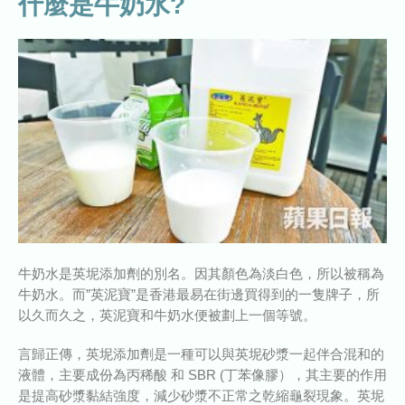
什麼是牛奶水?
牛奶水是英坭添加劑的別名。因其顏色為淡白色，所以被稱為
牛奶水。而”英泥寶”是香港最易在街邊買得到的一隻牌子，所
以久而久之，英泥寶和牛奶水便被劃上一個等號。
言歸正傳，英坭添加劑是一種可以與英坭砂漿一起伴合混和的
液體，主要成份為丙稀酸 和 SBR (丁苯像膠），其主要的作用
是提高砂漿黏結強度，減少砂漿不正常之乾縮龜裂現象。英坭