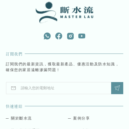
訂閱我們
訂閱我們的最新資訊，獲取最新產品、優惠活動及防水知識，
確保您的家居遠離滲漏問題！
E
E
m
m
a
a
i
i
快速連結
l
l
*
E
m
關於斷水流
案例分享
a
i