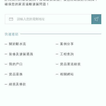
確保您的家居遠離滲漏問題！
E
E
m
m
a
a
i
i
快速連結
l
l
*
E
m
關於斷水流
案例分享
a
i
裝修及滲漏通識
工程查詢
l
E
我的戶口
貨品運送細規
m
a
貨品退換
相關網站
i
l
細規及條款