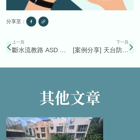
分享至：
上一頁
下一頁
斷水流教路 ASD 建
[案例分享] 天台防水
築署的天台防水四大
靜音重建 葵青劇院防
類(1)
水新方法
其他文章