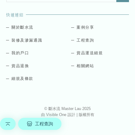
a
a
i
i
快速連結
l
l
*
E
m
關於斷水流
案例分享
a
i
裝修及滲漏通識
工程查詢
l
E
我的戶口
貨品運送細規
m
a
貨品退換
相關網站
i
l
細規及條款
© 斷水流 Master Lau 2025
由
Visible One
設計 | 版權所有
工程查詢