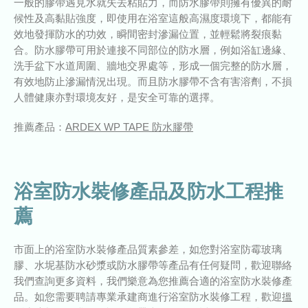
一般的膠帶遇見水就失去粘貼力，而防水膠帶則擁有優異的耐
候性及高黏貼強度，即使用在浴室這般高濕度環境下，都能有
效地發揮防水的功效，瞬間密封滲漏位置，並輕鬆將裂痕黏
合。防水膠帶可用於連接不同部位的防水層，例如浴缸邊緣、
洗手盆下水道周圍、牆地交界處等，形成一個完整的防水層，
有效地防止滲漏情況出現。而且防水膠帶不含有害溶劑，不損
人體健康亦對環境友好，是安全可靠的選擇。
推薦產品：
ARDEX WP TAPE 防水膠帶
浴室防水裝修產品及防水工程推
薦
市面上的浴室防水裝修產品質素參差，如您對浴室防霉玻璃
膠、水坭基防水砂漿或防水膠帶等產品有任何疑問，歡迎聯絡
我們查詢更多資料，我們樂意為您推薦合適的浴室防水裝修產
品。如您需要聘請專業承建商進行浴室防水裝修工程，歡迎
搵