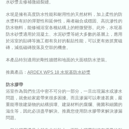
水砂漿去修補微細裂縫。
水坭是擁有高度防水性能和耐用性的天然材料，加上柔性的防
水漿料有好的彈塑性和延伸性，兩者融合成穩固、高抗滲性的
防水物料，能修補浴室各種結構上的輕微變形。此外，水坭基
防水砂漿適用於混凝土、水泥砂漿等絕大多數的基層上，應用
於浴室的貼磚等施工都有良好的黏貼性能，可以更有效抓實磁
磚，減低磁磚脫落及空鼓的機會。
本產品特別適用於剛性牆體和地面的大面積防水塗裝。
推薦產品：
ARDEX WPS 18 水坭基防水砂漿
防水膠帶
浴室作為我們生活中密不可分的一部分，一旦出現漏水或滲水
問題，就會給家庭帶來很多困擾。而且滲漏可以牽連甚廣，嚴
重能導致建築物的結構損壞、建築材料的腐爛、黴菌和細菌的
滋生等，因此必須盡早解決。推薦您使用防水膠帶來解決滲漏
問題。