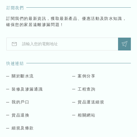
訂閱我們
訂閱我們的最新資訊，獲取最新產品、優惠活動及防水知識，
確保您的家居遠離滲漏問題！
E
E
m
m
a
a
i
i
快速連結
l
l
*
*
*
關於斷水流
案例分享
裝修及滲漏通識
工程查詢
我的戶口
貨品運送細規
貨品退換
相關網站
細規及條款