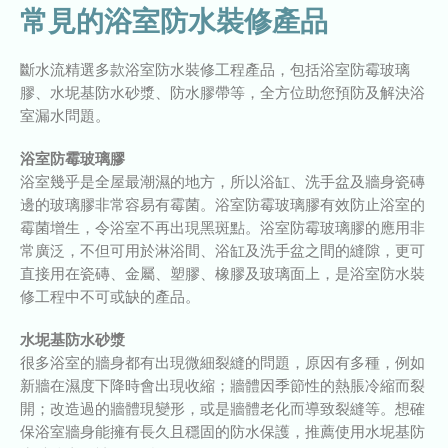
常見的浴室防水裝修產品
斷水流精選多款浴室防水裝修工程產品，包括浴室防霉玻璃
膠、水坭基防水砂漿、防水膠帶等，全方位助您預防及解決浴
室漏水問題。
浴室防霉玻璃膠
浴室幾乎是全屋最潮濕的地方，所以浴缸、洗手盆及牆身瓷磚
邊的玻璃膠非常容易有霉菌。浴室防霉玻璃膠有效防止浴室的
霉菌增生，令浴室不再出現黑斑點。浴室防霉玻璃膠的應用非
常廣泛，不但可用於淋浴間、浴缸及洗手盆之間的縫隙，更可
直接用在瓷磚、金屬、塑膠、橡膠及玻璃面上，是浴室防水裝
修工程中不可或缺的產品。
水坭基防水砂漿
很多浴室的牆身都有出現微細裂縫的問題，原因有多種，例如
新牆在濕度下降時會出現收縮；牆體因季節性的熱脹冷縮而裂
開；改造過的牆體現變形，或是牆體老化而導致裂縫等。想確
保浴室牆身能擁有長久且穩固的防水保護，推薦使用水坭基防