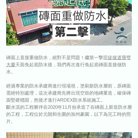
磚面上直接重做防水，絕對不是問題！繼第一撃
司徒拔道寶璧
大廈
天面免起
底
防水後
，我們
再次進行免起底磚面直接做防
水。
經過專業的防水承建商進行現場視
，塗刷新防水層前，原磚面
需經特別處理，這次承建商先將出現空
鼓的地磚重造，確保磚
面堅
硬穩固，
然後才進行ARDEX防水系統
施工。
斷水流的工程夥伴在
2020年11
月份承造了在磚面上新造防水層
的工程，工程位於
元朗和生圍的加州豪園
，以下為完工時的照
片。