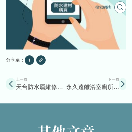
搜索網站
分享至：
上一頁
下一頁
天台防水層維修屬
永久遠離浴室廁所磚
誰責
縫黴菌的大絕招
其他文章