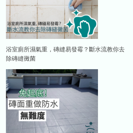
浴室廁所濕氣重，磚縫易發霉？斷水流教你去
除磚縫黴菌