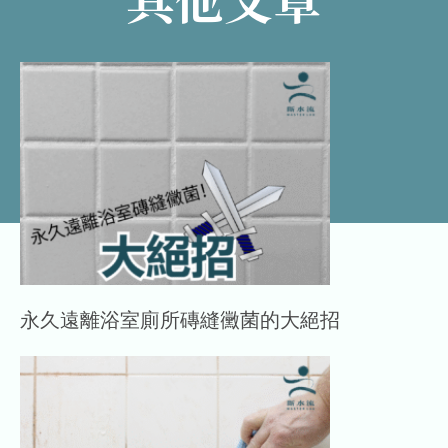
永久遠離浴室廁所磚縫黴菌的大絕招