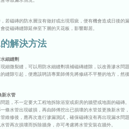
機會導致漏水情況。
時，若磁磚的防水層沒有做好或出現瑕疵，便有機會造成日後的
題會從磁磚縫隙延伸至下層的天花板，影響鄰居。
水的解決方法
防水細縫劑
出現細微裂縫，可以用防水細縫劑填補磁磚縫隙，以改善滲水問
處的縫隙引起，便應該聘請專業師傅先將修繕不平整的地方，然
。
換新水管
漏問題，不一定要大工程地拆除浴室或廚房的牆壁或地面的磁磚
哪一條水管出現破損，再由師傅挖出已損壞的水管並更換新水管
水管維修後，應再次進行滲漏測試，確保磁磚沒有再出現漏水問
免水管再次損壞而拆除牆身，亦可考慮將水管安裝在牆外。