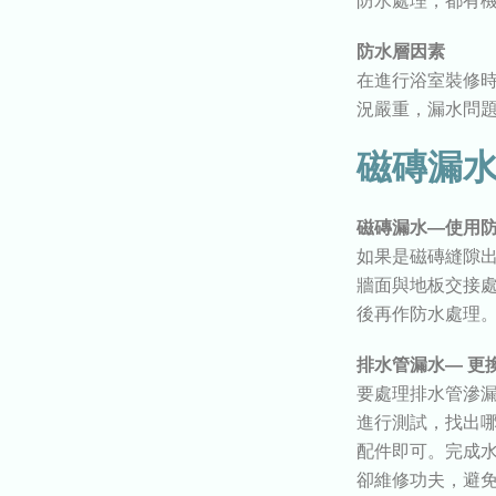
防水處理，都有
防水層因素
在進行浴室裝修
況嚴重，漏水問
磁磚漏
磁磚漏水—使用
如果是磁磚縫隙
牆面與地板交接
後再作防水處理
排水管漏水— 更
要處理排水管滲
進行測試，找出
配件即可。完成
卻維修功夫，避