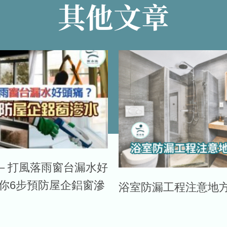
其他文章
– 打風落雨窗台漏水好
教你6步預防屋企鋁窗滲
浴室防漏工程注意地