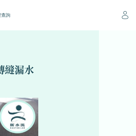
程查詢
磚縫漏水