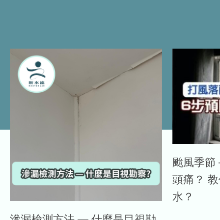
颱風季節 
頭痛？ 
水？
滲漏檢測方法 — 什麼是目視勘