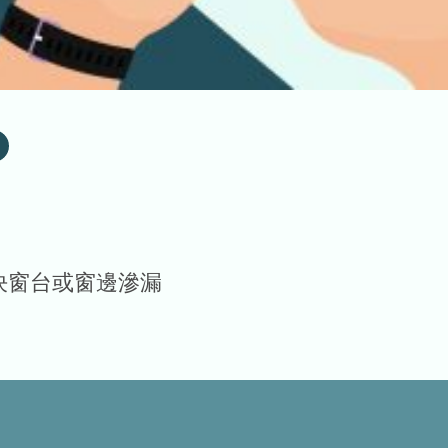
決窗台或窗邊滲漏