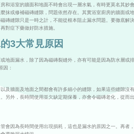
廚房和浴室的牆面和地面不時會出現一層水氣，有時更莫名其妙
怎麼抹或修補磁磚縫隙，問題依然存在。其實浴室廚房的牆面或
補磁磚縫隙只是一時之計，不能從根本阻止漏水問題。要徹底解
，再對症下藥做好防水措施。
的3大常見原因
面或地面漏水，除了因為磁磚裂縫外，亦有可能是因為防水層或
原因：
，以及牆面及地面之間都會有許多細小的縫隙，如果這些縫隙沒
題。另外，長時間使用並欠缺定期保養，亦會令磁磚老化，從而
水管會因為長時間使用出現損耗，這也是漏水的原因之一。再者