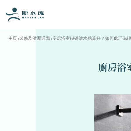
主頁
/
裝修及滲漏通識
/
廚房浴室磁磚滲水點算好？如何處理磁
廚房浴