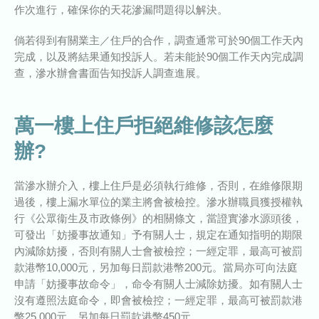
作次進行，確保你的天花滲漏問題得以解決。
倘若得到有關業主／住戶的合作，調查通常可於90個工作天內
完成，以及將結果通知投訴人。若未能於90個工作天內完成調
查，滲水辦會書面告知投訴人調查進展。
萬一樓上住戶拒絕維修該怎麼
辦?
當滲水辦介入，樓上住戶是必須執行維修，否則，在維修限期
過後，樓上漏水單位的業主將會被檢控。滲水辦職員獲授權執
行《公眾衞生及市政條例》的相關條文，當證實滲水源頭後，
可發出「妨擾事故通知」予有關人士，規定在通知指明的期限
內減除妨擾，否則有關人士會被檢控；一經定罪，最高可被罰
款港幣10,000元，另加每日罰款港幣200元。當局亦可向法庭
申請「妨擾事故命令」，命令有關人士減除妨擾。如有關人士
沒有遵照法庭命令，即會被檢控；一經定罪，最高可被罰款港
幣25,000元，另加每日罰款港幣450元。