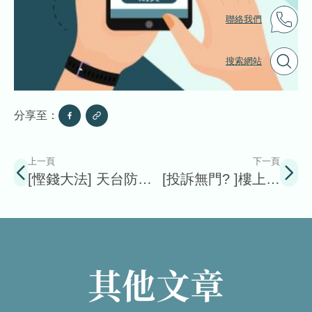
聯絡我們
搜索網站
分享至：
上一頁
下一頁
[慳錢大法] 天台防水
[投訴無門? ]樓上漏
工程DIY 有咩要注
水邊個負責
意?
其他文章