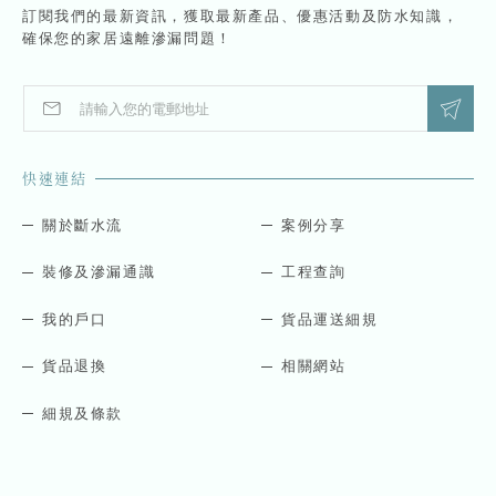
訂閱我們的最新資訊，獲取最新產品、優惠活動及防水知識，
確保您的家居遠離滲漏問題！
E
E
m
m
a
a
i
i
快速連結
l
l
*
E
m
關於斷水流
案例分享
a
i
裝修及滲漏通識
工程查詢
l
E
我的戶口
貨品運送細規
m
a
貨品退換
相關網站
i
l
細規及條款