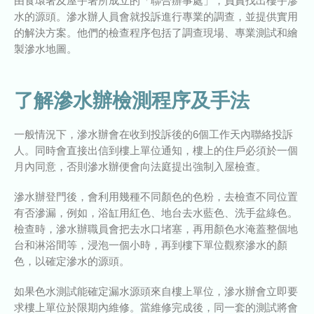
由食環署及屋宇署所成立的「聯合辦事處」，負責找出樓宇滲
水的源頭。滲水辦人員會就投訴進行專業的調查，並提供實用
的解決方案。他們的檢查程序包括了調查現場、專業測試和繪
製滲水地圖。
了解滲水辦檢測程序及手法
一般情況下，滲水辦會在收到投訴後的6個工作天內聯絡投訴
人。同時會直接出信到樓上單位通知，樓上的住戶必須於一個
月內同意，否則滲水辦便會向法庭提出強制入屋檢查。
滲水辦登門後，會利用幾種不同顏色的色粉，去檢查不同位置
有否滲漏，例如，浴缸用紅色、地台去水藍色、洗手盆綠色。
檢查時，滲水辦職員會把去水口堵塞，再用顏色水淹蓋整個地
台和淋浴間等，浸泡一個小時，再到樓下單位觀察滲水的顏
色，以確定滲水的源頭。
如果色水測試能確定漏水源頭來自樓上單位，滲水辦會立即要
求樓上單位於限期內維修。當維修完成後，同一套的測試將會