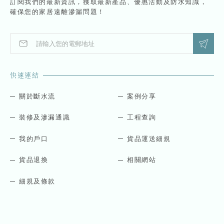
訂閱我們的最新資訊，獲取最新產品、優惠活動及防水知識，
確保您的家居遠離滲漏問題！
E
*
m
*
a
E
i
m
快速連結
l
a
*
i
l
關於斷水流
案例分享
裝修及滲漏通識
工程查詢
我的戶口
貨品運送細規
貨品退換
相關網站
細規及條款