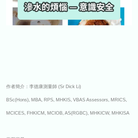
作者簡介：李德康測量師 (Sr Dick Li)
BSc(Hons), MBA, RPS, MHKIS, VBAS Assessors, MRICS,
MCICES, FHKICM, MCIOB, AS(RGBC), MHKICW, MHKISA