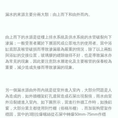
漏水的來源主要分兩大類：由上而下和由外而內。
由上而下的水源是從樓上排水系統及供水系統的水管破裂向下
滲漏；一般受害者屬於下層居民或公眾地方的使用者。當中浴
缸底部及喉管破損而導致滲漏最為嚴重的情況，除了以上兩點
與浴缸的交接位置，玻璃膠的縫隙做得不好，也是導致漏水亦
為常見的現象，因此要注意防水層老化及主要喉管的保養較為
重要，減少造成失修而導致滲漏的現象。
另一個漏水源由外而內就是從室外進入室內，大部分問題是人
為造成的，如外牆棚架釘孔遺留造成石屎出現裂痕，雨水由室
外沿裂縫進入室內。如下圖所示，當進行外牆工作時，如換鋁
窗，大部分業主都使用到竹棚（俗稱吊棚），而加裝狗臂架作
穩固，當中的3顆拉爆螺絲從石屎中轉爆50mm-75mm作穩