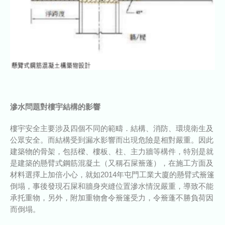
滲水問題對樓宇結構的影響
樓宇安全主要涉及四個不同的範疇．結構、消防、環境衛生及
公眾安全。而結構受到漏水影響而出現危險是相對嚴重。因此
建築物的骨架，包括樑、樓板、柱、主力牆等構件，特別是就
是建築的懸臂式鋼筋混凝土（又稱石屎簷蓬），在施工方面及
材料選擇上加倍小心，就如2014年屯門工業大廈的懸臂式簷篷
倒塌，事後發現石屎和牆身夾縫位置滲水情況嚴重，導致不能
承托重物，另外，附加重物會令簷篷受力，令簷蓬不勝負荷因
而倒塌。