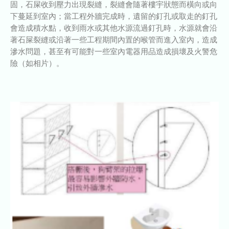
固，石屎收到壓力出現裂縫，裂縫會隨著樓宇狀態而橫向或向
下蔓延到室內；當工程外牆完成時，遺留的釘孔或取走的釘孔
會造成積水點，收到雨水或其他水源流過釘孔時，水源就會沿
著石屎裂縫或沿著一些工程期間內置的喉管而進入室內，造成
滲水問題，甚至有可能對一些室內電器用品造成損壞及火警危
險（如相片）。