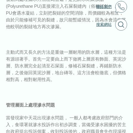
(Polyurethane PU)直接灌注入石屎裂縫內（俗稱打針），因
聯絡我們
PU會遇水凝結，立刻把裂鐽的空間消除，而價錢較為相宜，
由於只能修補可見的裂縫，故只能暫緩情況，因為水會流向其
搜索網站
他較弱的裂鐽地方再次滲漏。
主動式而又長久的方法是重做一層耐用的防水層，這種方法是
有源頭著手。首先一定要由上而下做將上層原有飾面、英泥沙
層、防水層完全起清至石屎面，修補石屎裂縫，再鋪新防水
層，之後做回英泥沙層，地台磚等。這方法會較徹底，但價格
相對高，相對耐用性高。
管理層面上處理滲水問題
當發現家中天花出現滲水問題， 一般人都考慮政府部門的介
入，食環署就滲水投訴作出初步調査，當備受滲水困擾的苦主
向政府提出投訴個案，收到投訴後的，政府職員會先作現場視