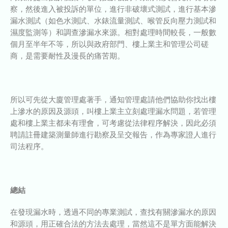
察，然後進入被投訴的單位，進行非破壞式測試，進行基本滲
漏水測試（如色水測試、水錶流量測試、喉管反向壓力測試和
濕度監測等）和調查滲漏水來源。相對處理時間較長，一般數
個月至半年不等，所以與政府部門、樓上業主和管理公司磋
商，是需要耐性及漫長的痛苦期。
所以可先從大廈管理處著手，通知管理處請他們協助你找出樓
上滲水的原因及源頭，叫樓上業主立刻處理漏水問題，若管理
處和樓上業主都未有理會，可考慮從法律程序解決，因此必須
聘請註冊建築測量師進行勘察及呈交報告，作為專家證人進行
司法程序。
總結
在發現漏水時，透過不同的專業測試，查找有關滲漏水的原因
和源頭，用正確合法的方法去處理，當然這不是單方面能解決