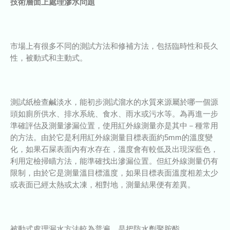
技術層面上處理滲水問題
市場上有很多不同的測試方法和修補方法，包括臨時性和長久
性，被動式和主動式。
測試紙檢查鹹淡水，能初步測試溜水的水質來源屬於哪一個源
頭如廁所供水、排水系統、食水、雨水或污水等。為再進一步
準確評估及測量滲漏位置，使用紅外線測量亦是其中－種常用
的方法。由於它是利用紅外線測量目標表面約5mm的溫度變
化，如果石屎表面內有水存在，溫度會有較低及出現深藍色，
利用定檢掃瞄方法，能準確找出滲漏位置。但紅外線測量仍有
限制，由於它是測量溫目標溫度，如果目標表面溫度相差太少
或表面已經太熱或太凍，相對地，測量結果便有差異。
被動式處理漏水方法較為普遍，是把防水劑聚胺酯