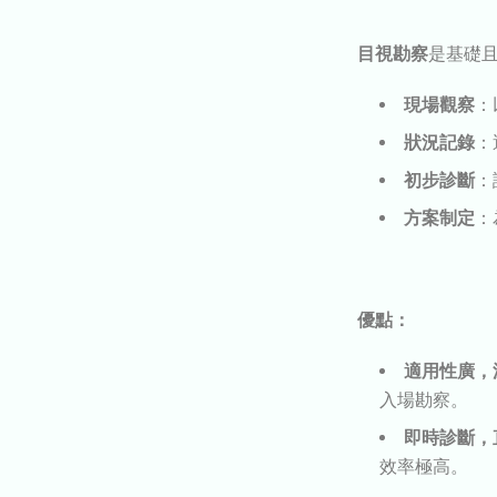
目視勘察
是基礎
現場觀察
：
狀況記錄
：
初步診斷
：
方案制定
：
優點：
適用性廣，
入場勘察。
即時診斷，
效率極高。