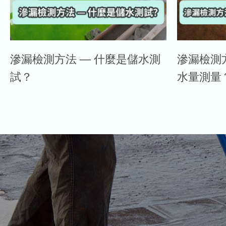
滲漏檢測方法 — 什麼是儲水測
滲漏檢測
試？
水量測量