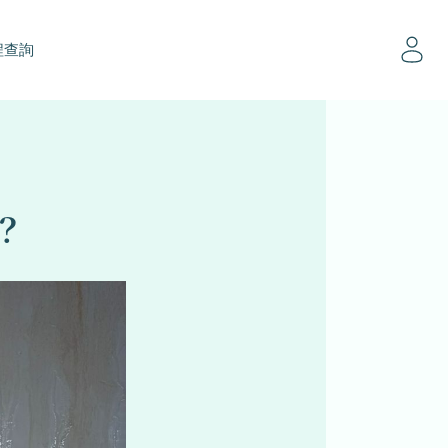
程查詢
？