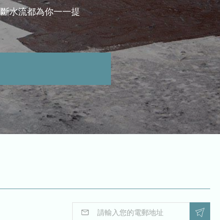
，斷水流都為你一一提
E
E
m
m