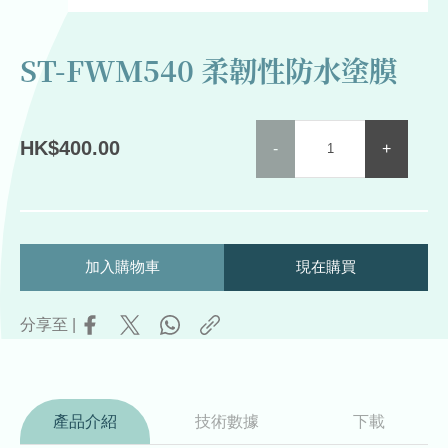
ST-FWM540 柔韌性防水塗膜
ST-
HK
$
400.00
-
+
FWM540
柔
韌
性
防
加入購物車
現在購買
水
塗
膜
分享至 |
quantity
產品介紹
技術數據
下載