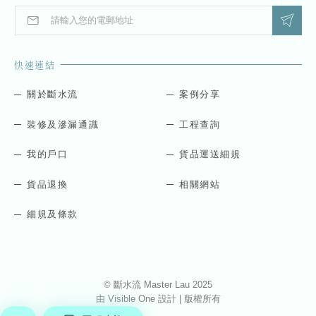
E
E
m
m
a
a
i
i
快速連結
l
l
*
*
*
關於斷水流
案例分享
裝修及滲漏通識
工程查詢
我的戶口
貨品運送細規
貨品退換
相關網站
細規及條款
© 斷水流 Master Lau 2025
由
Visible One
設計 | 版權所有