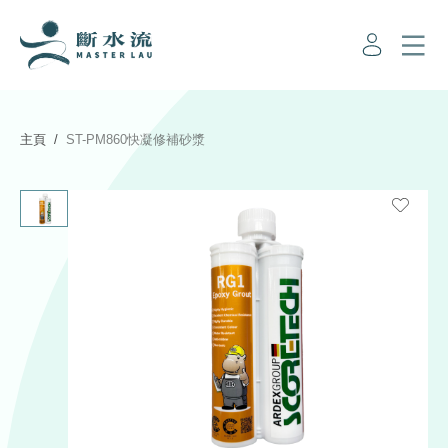
主頁
ST-PM860快凝修補砂漿