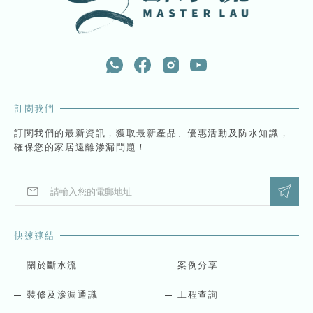
訂閱我們
訂閱我們的最新資訊，獲取最新產品、優惠活動及防水知識，
確保您的家居遠離滲漏問題！
E
E
m
m
a
a
i
i
快速連結
l
l
*
*
E
關於斷水流
案例分享
m
a
裝修及滲漏通識
工程查詢
i