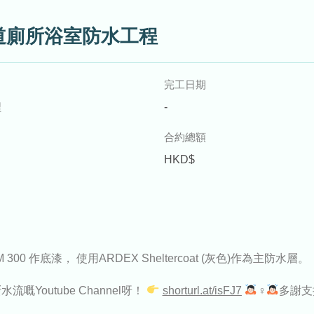
道廁所浴室防水工程
完工日期
程
-
合約總額
HKD$
 300 作底漆， 使用ARDEX Sheltercoat (灰色)作為主防水層。
嘅Youtube Channel呀！
shorturl.at/isFJ7
‍♀‍
多謝支