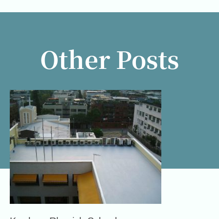
Waterproofing
牆身防水工程
Renovation of
Industrial Building
Other Posts