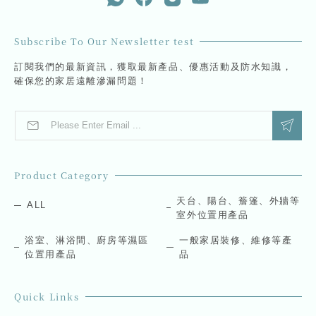
Subscribe To Our Newsletter test
訂閱我們的最新資訊，獲取最新產品、優惠活動及防水知識，
確保您的家居遠離滲漏問題！
E
*
m
E
a
m
i
a
l
i
Product Category
*
l
E
天台、陽台、簷篷、外牆等
ALL
m
室外位置用產品
a
i
浴室、淋浴間、廚房等濕區
一般家居裝修、維修等產
l
位置用產品
品
Quick Links