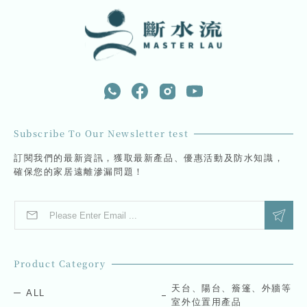
Subscribe To Our Newsletter test
訂閱我們的最新資訊，獲取最新產品、優惠活動及防水知識，
確保您的家居遠離滲漏問題！
E
*
m
E
a
m
i
a
l
i
Product Category
*
l
E
天台、陽台、簷篷、外牆等
ALL
m
室外位置用產品