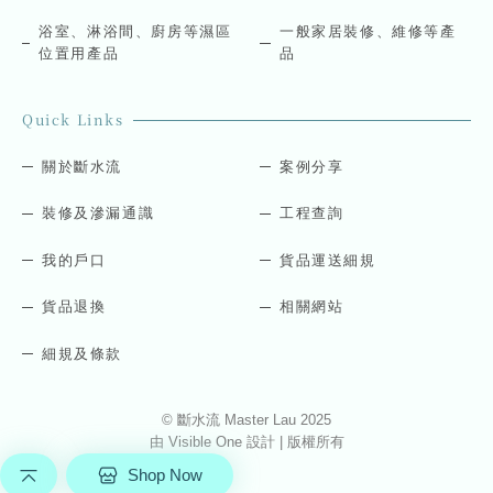
a
i
浴室、淋浴間、廚房等濕區
一般家居裝修、維修等產
l
位置用產品
品
Quick Links
關於斷水流
案例分享
裝修及滲漏通識
工程查詢
我的戶口
貨品運送細規
貨品退換
相關網站
細規及條款
© 斷水流 Master Lau 2025
由
Visible One
設計 | 版權所有
Shop Now