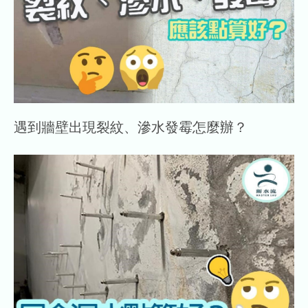
遇到牆壁出現裂紋、滲水發霉怎麼辦？