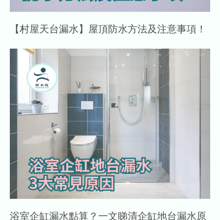
【村屋天台漏水】屋頂防水方法及注意事項！
浴室企缸漏水點算？一文睇清企缸地台漏水原