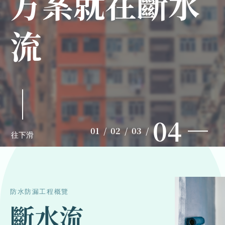
方案就在斷水
方案就在斷水
方案就在斷水
方案就在斷水
流
流
流
流
01
02
/
03
/
04
往下滑
防水防漏工程概覽
斷水流