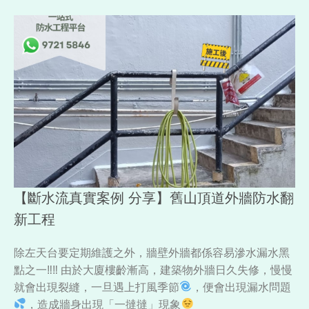
【斷水流真實案例 分享】舊山頂道外牆防水翻
新工程
除左天台要定期維護之外，牆壁外牆都係容易滲水漏水黑
點之一‼‼ 由於大廈樓齡漸高，建築物外牆日久失修，慢慢
就會出現裂縫，一旦遇上打風季節
，便會出現漏水問題
，造成牆身出現「一撻撻」現象