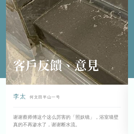
客戶反饋、意見
李太
何文田半山一号
谢谢蔡师傅这个这么厉害的「照妖镜」，浴室墙壁
真的不再渗水了，谢谢断水流。