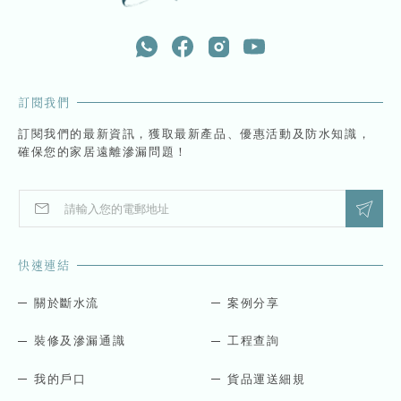
訂閱我們
訂閱我們的最新資訊，獲取最新產品、優惠活動及防水知識，
確保您的家居遠離滲漏問題！
E
E
m
m
a
a
i
i
快速連結
l
l
*
E
m
關於斷水流
案例分享
a
i
裝修及滲漏通識
工程查詢
l
*
我的戶口
貨品運送細規