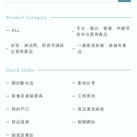
a
a
i
i
l
l
Product Category
*
*
E
天台、陽台、簷篷、外牆等
ALL
m
室外位置用產品
a
i
浴室、淋浴間、廚房等濕區
一般家居裝修、維修等產
l
位置用產品
品
Quick Links
關於斷水流
案例分享
裝修及滲漏通識
工程查詢
我的戶口
貨品運送細規
貨品退換
相關網站
細規及條款