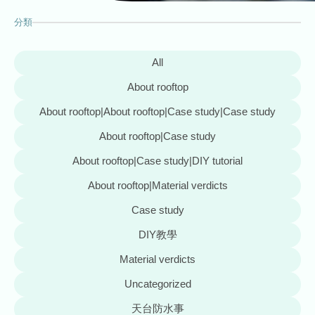
分類
All
About rooftop
About rooftop|About rooftop|Case study|Case study
About rooftop|Case study
About rooftop|Case study|DIY tutorial
About rooftop|Material verdicts
Case study
DIY教學
Material verdicts
Uncategorized
天台防水事