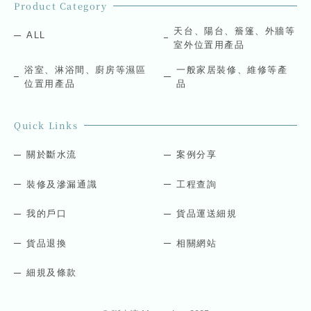
l
i
Product Category
*
l
E
天台、陽台、簷篷、外牆等
ALL
m
室外位置用產品
a
i
浴室、淋浴間、廚房等濕區
一般家居裝修、維修等產
l
位置用產品
品
Quick Links
關於斷水流
案例分享
裝修及滲漏通識
工程查詢
我的戶口
貨品運送細規
貨品退換
相關網站
細規及條款