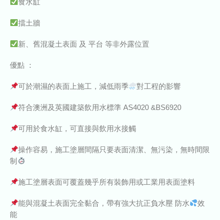
食水缸
擋土牆
新、舊混凝土表面 及 平台 等非外露位置
優點 ：
可於潮濕的表面上施工，減低雨季
對工程的影響
符合澳洲及英國建築飲用水標準 AS4020 &BS6920
可用於食水缸，可直接與飲用水接觸
操作容易，施工塗層間隔只要表面清潔、無污染，無時間限
制
施工塗層表面可覆蓋幾乎所有裝飾用或工業用表面塗料
能與混凝土表面完全黏合，帶有強大抗正負水壓 防水
效
能