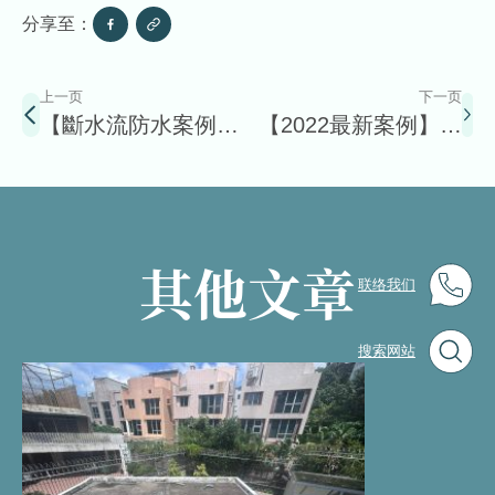
分享至：
上一页
下一页
【斷水流防水案例】
【2022最新案例】太
淺水灣道天台防水層
古城 天台防水翻新｜
維修翻新實錄
屋頂防水｜天面漏水
｜斷水流防水工程平
台
其他文章
联络我们
搜索网站