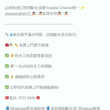
記得順便訂閱埋斷水流嘅Youtube Channel呀！
shorturl.at/isFJ7
‍♀‍
多謝支持
‍♀‍
——————————————————–
解決屋宇漏水問題，請搵斷水流大師兄!
免費上門度尺報價
防水工程質量雙重保證
一站式的防水工程體驗
價錢絕對公開透明
立即預約免費上門報價服務啦!
電話: 9721 5846
Whatsapp幫你搵師傅
按此聯絡斷水流! Whatspp報價