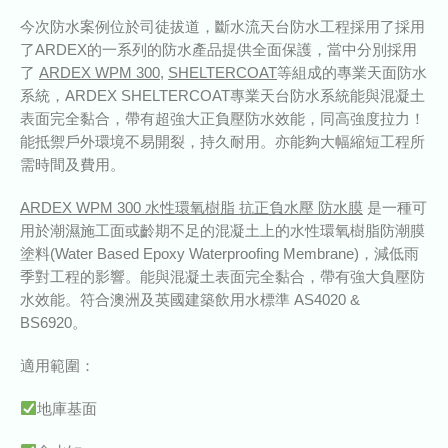
今次防水案例位於司徒拔道，斷水流天台防水工程採用了採用
了ARDEX的一系列的防水產品提供全面保護，當中分別採用
了
ARDEX WPM 300
,
SHELTERCOAT
等組成的專業天面防水
系統，ARDEX SHELTERCOAT專業天台防水系統能與混凝土
表面完全黏合，帶有超強大正負壓防水效能，同高強度拉力！
能抵禦戶外環境不易開裂，持久耐用。亦能夠大幅縮短工程所
需時間及費用。
ARDEX WPM 300 水性環氧樹脂 抗正負水壓 防水膜
是一種可
用於潮濕施工面或齡期不足的混凝土上的水性環氧樹脂防潮膜
塗料(Water Based Epoxy Waterproofing Membrane)，減低雨
季對工程的影響。能與混凝土表面完全黏合，帶有強大負壓防
水效能。符合澳洲及英國建築飲用水標準 AS4020 &
BS6920。
適用範圍：
地庫基面