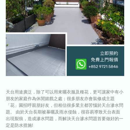
天台用途廣泛，除了可以用來曬衣服及種花，更可讓家中有小
朋友的家庭作為休閒嬉戲之處；很多朋友亦會裝修成主題
「花」園招呼親朋好友，但相信很多業主都苦惱於天台滲水問
題。 由於天台長期被暴曬及雨水侵蝕，很容易導致天台表面
出現裂痕，造成滲水問題，而解決天台滲水問題首要做好的一
定是防水措施!