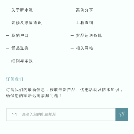
关于断水流
案例分享
装修及渗漏通识
工程查询
我的户口
货品运送条规
货品退换
相关网站
细则与条款
订阅我们
订阅我们的最新信息，获取最新产品、优惠活动及防水知识，
确保您的家居远离渗漏问题！
E
*
m
*
a
E
i
m
l
a