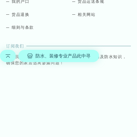
我的户口
货品运送条规
货品退换
相关网站
细则与条款
订阅我们
防水、装修专业产品此中寻
订阅我们的最新信息，获取最新产品、优惠活动及防水知识，
确保您的家居远离渗漏问题！
E
*
m
E
a
m
i
a
l
i
*
l
E
© 断水流 Master Lau 2025
m
由
Visible One
设计 | 版权所有
a
i
l