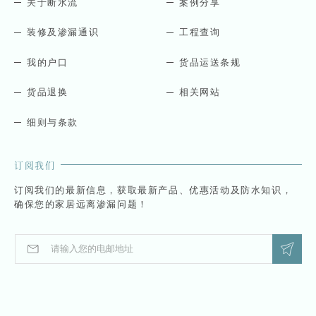
关于断水流
案例分享
装修及渗漏通识
工程查询
我的户口
货品运送条规
货品退换
相关网站
细则与条款
订阅我们
订阅我们的最新信息，获取最新产品、优惠活动及防水知识，
确保您的家居远离渗漏问题！
E
E
m
m
a
a
i
i
l
l
*
*