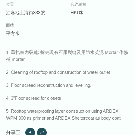
位置
合約總額
油麻地上海街333號
HKD$ -
面積
平方米
1. 重執室內裂縫: 拆去現有石屎裂縫及用防水英泥 Mortar 作修
補 mortar.
2. Cleaning of rooftop and construction of water outlet
3. Floor screed reconstruction and levelling.
4. 3”Floor screed for closets
5. Rooftop waterproofing layer construction using ARDEX
WPM 300 as primer and ARDEX Sheltercoat as body coat
分享至：