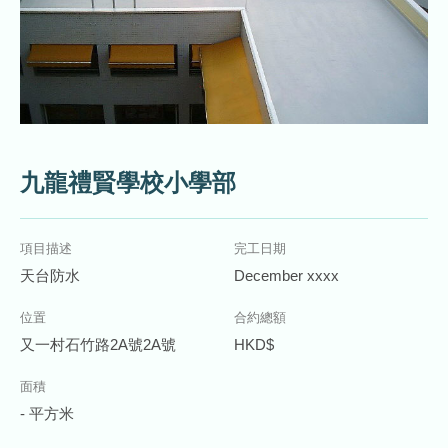
九龍禮賢學校小學部
項目描述
完工日期
天台防水
December xxxx
位置
合約總額
又一村石竹路2A號2A號
HKD$
面積
- 平方米