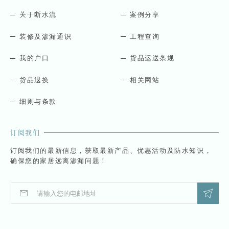
关于断水流
案例分享
装修及渗漏通识
工程查询
我的户口
货品运送条规
货品退换
相关网站
细则与条款
订阅我们
订阅我们的最新信息，获取最新产品、优惠活动及防水知识，
确保您的家居远离渗漏问题！
E
E
m
m
a
a
i
i
l
l