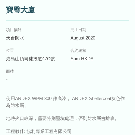
寶璧大廈
項目描述
完工日期
天台防水
August 2020
位置
合約總額
港島山頂司徒拔道47C號
Sum HKD$
面積
-
使用ARDEX WPM 300 作底漆， ARDEX Sheltercoat灰色作
為防水層。
地磚夾口較深，需要特別壓坑處理，否則防水層會離底。
工程夥伴: 協利專業工程有限公司