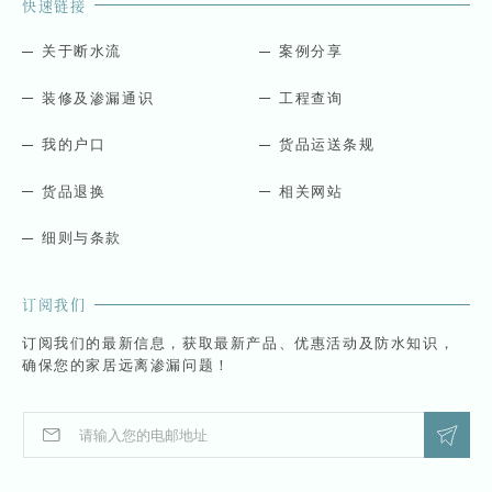
快速链接
关于断水流
案例分享
装修及渗漏通识
工程查询
我的户口
货品运送条规
货品退换
相关网站
细则与条款
订阅我们
订阅我们的最新信息，获取最新产品、优惠活动及防水知识，
确保您的家居远离渗漏问题！
E
E
m
m
a
a
i
i