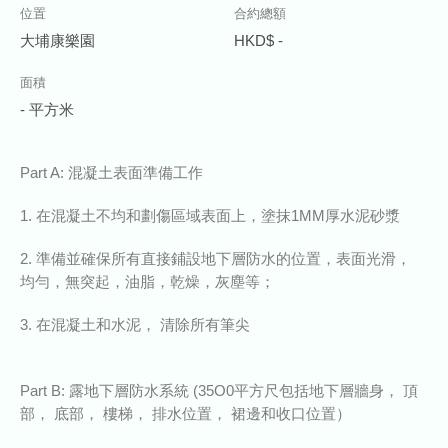
位置
合約總額
大埔康樂園
HKD$ -
面積
- 平方米
Part A: 混凝土表面準備工作
1. 在混凝土不均和劃傷區域表面上，塗抹1MM厚水泥砂漿
2. 準備並確保所有直接鋪設地下層防水的位置，表面光滑，
均勻，無突起，油脂，乾燥，灰塵等；
3. 在混凝土和水泥， 清除所有筆尖
Part B: 露地下層防水系統 (35O0平方尺包括地下層牆身， 頂
部， 底部， 樓梯， 排水位置， 裙邊和收口位置）