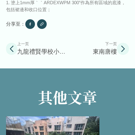
1. 塗上1mm厚｀｀ARDEXWPM 300″作為所有區域的底漆，
包括裙邊和收口位置；
分享至：
上一页
下一页
九龍禮賢學校小學
東南唐樓
部
其他文章