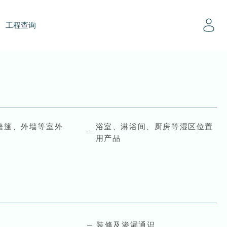
工程查询
檐篷、外墙等室外
浴室、淋浴间、厨房等湿区位置
用产品
装修及渗漏通识