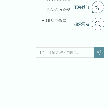
联络我们
货品运送条规
细则与条款
搜索网站
E
*
m
*
a
*
i
l
*