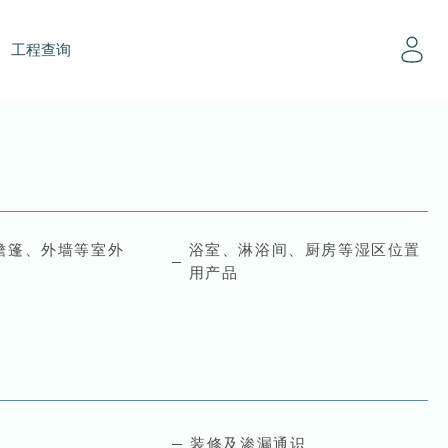
工程查询
檐篷、外墙等室外
浴室、淋浴间、厨房等湿区位置
用产品
装修及渗漏通识