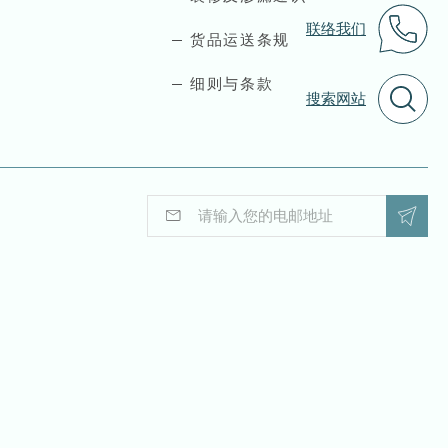
联络我们
货品运送条规
细则与条款
搜索网站
E
E
m
m
a
a
i
i
l
l
*
*
E
m
a
i
l