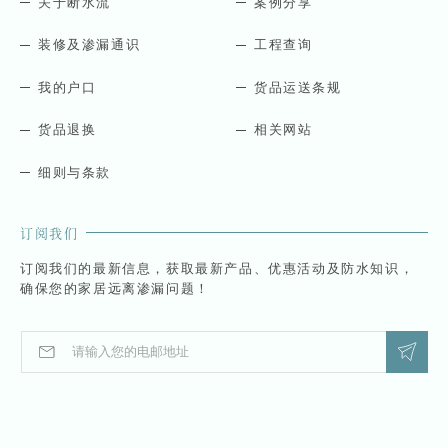
关于断水流
案例分享
装修及渗漏通识
工程查询
我的户口
货品运送条规
货品退换
相关网站
细则与条款
订阅我们
订阅我们的最新信息，获取最新产品、优惠活动及防水知识，
确保您的家居远离渗漏问题！
E
E
m
m
a
a
i
i
l
l
*
E