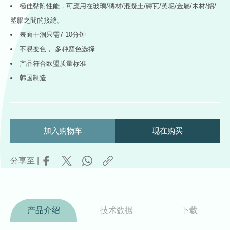
極佳黏附性能，可應用在玻璃/磚材/混凝土/磚瓦/英坭/金屬/木材/鋁/
塑膠之間的接縫。
表面干涸只需7-10分钟
不易变色， 多种颜色选择
产品符合欧盟质量标准
韩国制造
加入购物车
现在购买
分享至 |
产品介绍
技术数据
下载