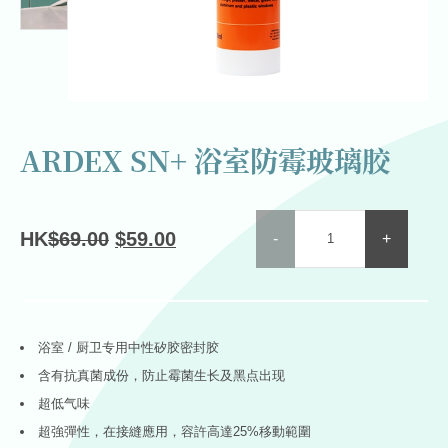
ARDEX SN+ 浴室防霉玻璃胶
ARDEX
Original
現
HK
$
69.00
$
59.00
-
+
SN+
price
在
浴
室
was:
價
防
$69.00.
格
霉
浴室 / 厨卫专用中性矽胶密封胶
為：
玻
含有抗真菌成份，防止霉菌生长及黑点出现
璃
$59.00。
超低气味
胶
超強彈性，在接縫應用，容許高達25%移動範圍
quantity