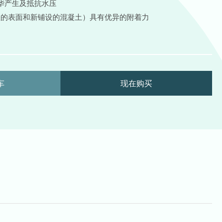
白华产生及抵抗水压
氧
湿的表面和新铺设的混凝土）具有优异的附着力
树
脂
抗
负
压
车
现在购买
防
水
膜
(4kg)
quantity