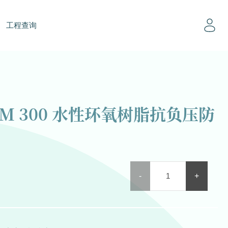
工程查询
PM 300 水性环氧树脂抗负压防
ARDEX
-
+
WPM
300
水
性
环