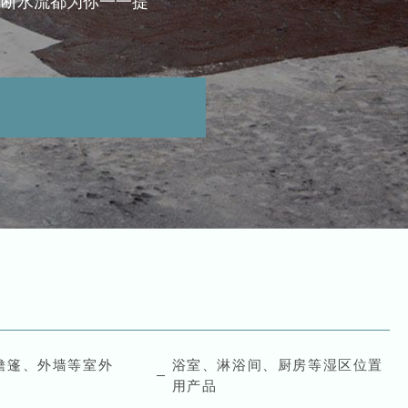
，断水流都为你一一提
檐篷、外墙等室外
浴室、淋浴间、厨房等湿区位置
用产品