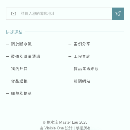
E
E
m
m
a
a
i
i
快速連結
l
l
*
*
E
關於斷水流
案例分享
m
a
裝修及滲漏通識
工程查詢
i
l
我的戶口
貨品運送細規
貨品退換
相關網站
細規及條款
© 斷水流 Master Lau 2025
由
Visible One
設計 | 版權所有