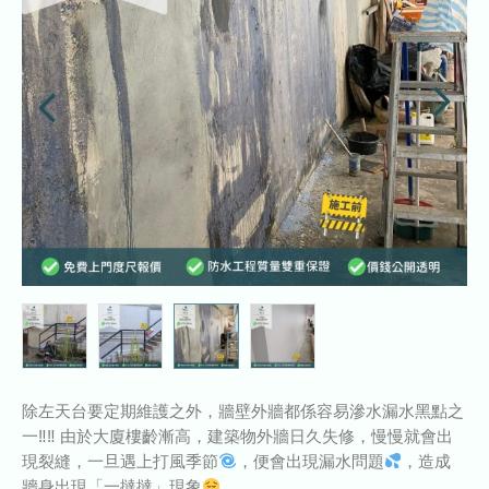
除左天台要定期維護之外，牆壁外牆都係容易滲水漏水黑點之
一‼‼ 由於大廈樓齡漸高，建築物外牆日久失修，慢慢就會出
現裂縫，一旦遇上打風季節
，便會出現漏水問題
，造成
牆身出現「一撻撻」現象