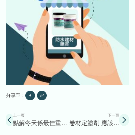
分享至：
上一页
下一页
點解冬天係最佳重造
卷材定塗劑 應該點
防水層的季節?
樣簡?