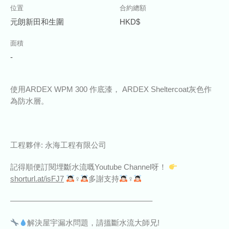
位置
合約總額
元朗新田和生圍
HKD$
面積
-
使用ARDEX WPM 300 作底漆， ARDEX Sheltercoat灰色作
為防水層。
工程夥伴: 永海工程有限公司
記得順便訂閱埋斷水流嘅Youtube Channel呀！
shorturl.at/isFJ7
‍♀‍
多謝支持
‍♀‍
——————————————————–
解決屋宇漏水問題，請搵斷水流大師兄!