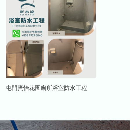
屯門寶怡花園廁所浴室防水工程