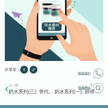
分享至：
联络我们
上一页
下一页
搜索网站
奶水系列(三): 替代牛
奶水系列(一): 師傅最
奶水 – 水泥基防水砂
愛的防水神器 – 牛奶
漿更有保證?
水 / 英泥寶