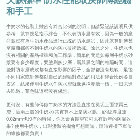
和手工
牛奶水的包裝上雖然有絆合比例的說明，但請緊記該說明只供
參考，就算按足指示絆合，不代表防水層有效，因為一般的廠
商並沒有為牛奶水產品進行正統的防水測試，因此就算師傅甚
至廠商都答不到牛奶水的防水技術數據。除此之外，牛奶水也
沒有相關的產品標準和施工標準，簡單的問題如每層牛奶水砂
漿要有多少厚度，要塗刷多少層，層與層之間的相隔時間，這
些對防水層成敗都有直接影響的因子，全部都沒有規範，最後
不同用家或師傅都以自己的經驗對產品的用法和絆合比例各自
表述，結果使用牛奶水作防水層就像選擇餐廳一樣，一日未進
去吃過，菜色味道都沒有保證。
更何況，有些師傅做牛奶水的方法是直接在英坭上面塗兩三
層，這兩三層的牛奶水(其實算不上是防水膜…)的總厚度連
0.02mm也沒有的時候，你又會否期望它可以有數年的防漏效
果? 使用牛奶水，出現滲漏的機會可想而知，隨時連樓下單位
的維修都要負責！