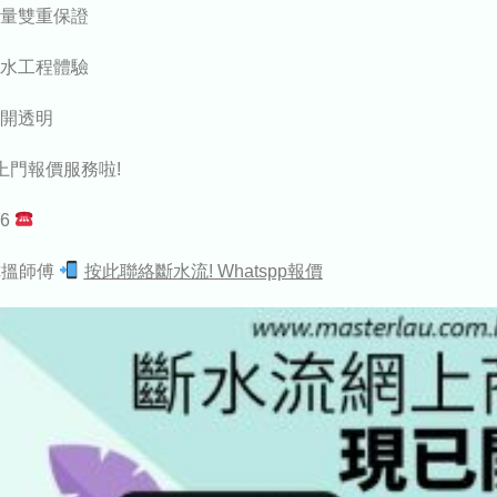
量雙重保證
水工程體驗
開透明
上門報價服務啦!
46
幫你搵師傅
按此聯絡斷水流! Whatspp報價