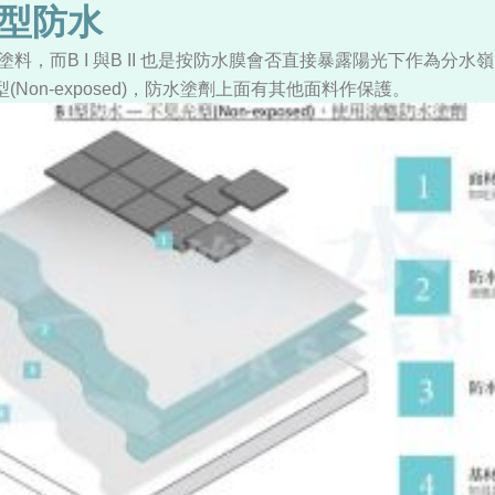
II型防水
料，而B I 與B II 也是按防水膜會否直接暴露陽光下作為分水
型(Non-exposed)，防水塗劑上面有其他面料作保護。