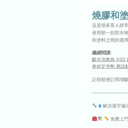
燒膠和塗
這是很多客人經
使用那一款防水
和塗料之間的選
繼續閱讀:
斷水流教路 ASD
卷材定塗劑 應該
記得順便訂閱埋斷水流
————————
解決屋宇漏
免費上