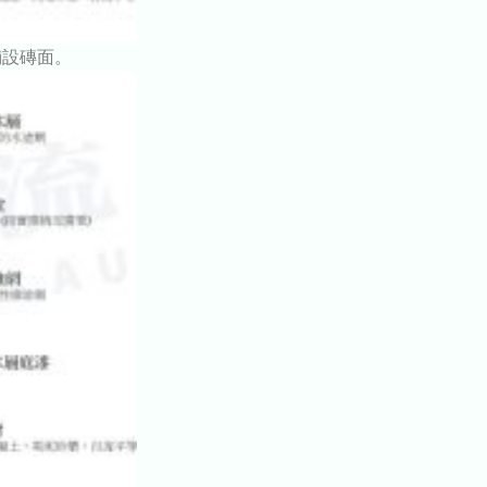
鋪設磚面。