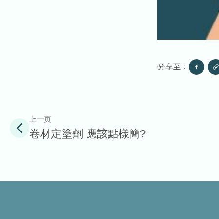
分享至：
上一页
卷材定塗劑 應該點樣簡?