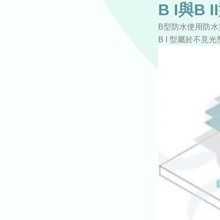
B I與B 
B型防水使用防水塗
B I 型屬於不見光