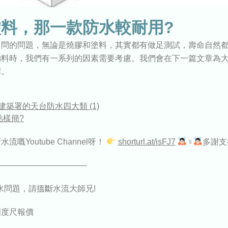
料，那一款防水較耐用?
常問的問題，無論是燒膠和塗料，其實都有做足測試，壽命自然
物料時，我們有一系列的因素需要考慮。我們會在下一篇文章為
擇。
 建築署的天台防水四大類 (1)
點樣簡?
嘅Youtube Channel呀！
shorturl.at/isFJ7
‍♀‍
多謝支
——————————–
水問題，請搵斷水流大師兄!
門度尺報價