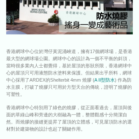
香港網球中心位於灣仔黃泥涌峽道，擁有17個網球場，是香港
最大型的網球場公園。網球中心的設計為一個不平衡的斜頂，
當時很多業內人士都覺得，基於屋頂的形狀所限，香港網球中
心的屋頂只可用液態防水塗料來保護。但結果出乎所料，網球
中心採用了ARDEX的Shelterbit 4mm 燒膠 (
A II型防水
) 作為防
水主膜，打破了燒膠只可用於方型天台的傳統，證明了燒膠的
可塑性。
香港網球中心特別用了綠色的燒膠，從正面看過去，屋頂與後
面的草綠山峰和旁邊的大樹融為一體，整體觀感十分簡潔自
然。而燒膠的接縫更提昇了屋頂的立體感，可見屋頂防水的選
材對於建築物的設計也起了關鍵作用。