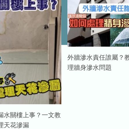
外牆滲水責任誰屬？
理牆身滲水問題
漏水關樓上事？一文教
理天花滲漏