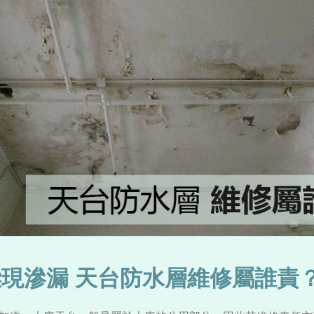
現滲漏 天台防水層維修屬誰責