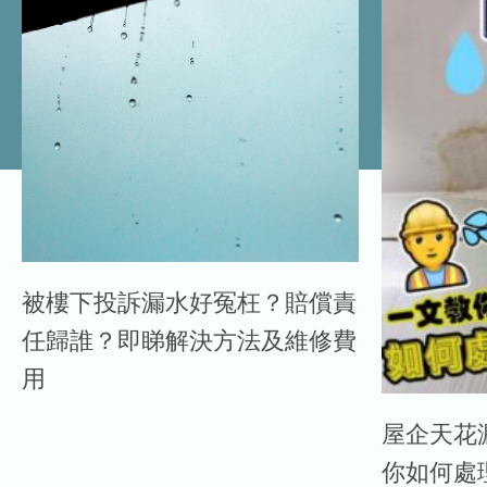
被樓下投訴漏水好冤枉？賠償責
任歸誰？即睇解決方法及維修費
用
屋企天花
你如何處