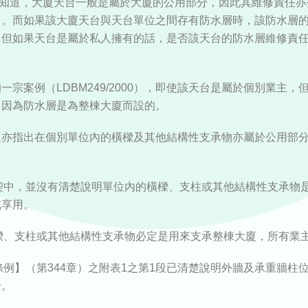
家都知道，大廈天台一般是屬於大廈的公用部分，因此其維修責任
）。而如果該大廈天台與天台單位之間存有防水層時，該防水層
。但如果天台是屬於私人擁有的話，是否該天台的防水層維修責
一宗案例（LDBM249/2000），即使該天台是屬於個別業主，
，因為防水層是為整棟大廈而設的。
庭亦指出在個別單位內的橫樑及其他結構性支承物亦屬於公用部
樓契中，並沒有清楚說明單位內的橫樑、支柱或其他結構性支承物
或享用。
橫樑、支柱或其他結構性支承物必定是用來支承整棟大廈，所有業
理條例】（第344章）之附表1之第1段已清楚說明外牆及承重牆柱
分。