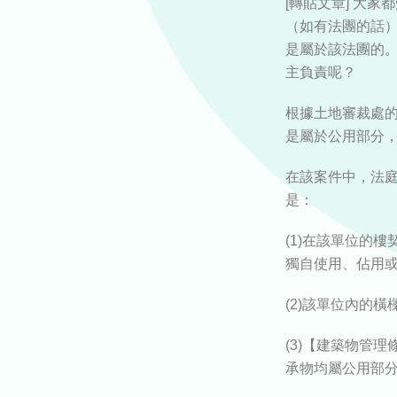
[轉貼文章] 大
（如有法團的話
是屬於該法團的
主負責呢？
根據土地審裁處的
是屬於公用部分
在該案件中，法
是：
(1)在該單位的
獨自使用、佔用
(2)該單位內的
(3)【建築物管
承物均屬公用部