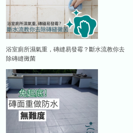
浴室廁所濕氣重，磚縫易發霉？斷水流教你去
除磚縫黴菌