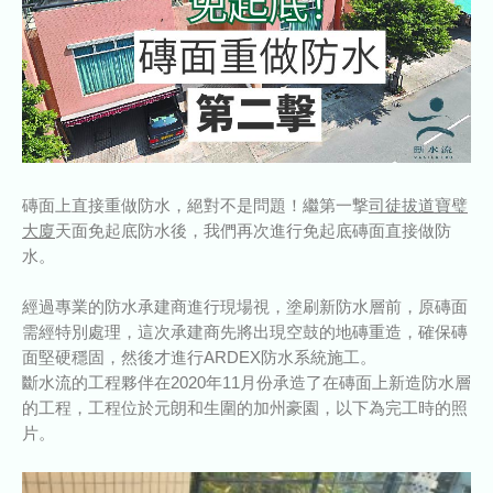
磚面上直接重做防水，絕對不是問題！繼第一撃
司徒拔道寶璧
大廈
天面免起
底
防水後
，我們
再次進行免起底磚面直接做防
水。
經過專業的防水承建商進行現場視
，塗刷新防水層前，原磚面
需經特別處理，這次承建商先將出現空
鼓的地磚重造，確保磚
面堅
硬穩固，
然後才進行ARDEX防水系統
施工。
斷水流的工程夥伴在
2020年11
月份承造了在磚面上新造防水層
的工程，工程位於
元朗和生圍的加州豪園
，以下為完工時的照
片。