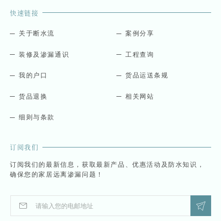
快速链接
关于断水流
案例分享
装修及渗漏通识
工程查询
我的户口
货品运送条规
货品退换
相关网站
细则与条款
订阅我们
订阅我们的最新信息，获取最新产品、优惠活动及防水知识，
确保您的家居远离渗漏问题！
E
E
m
m
a
a