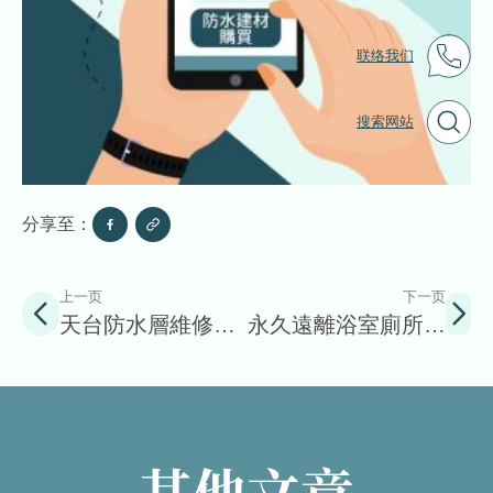
联络我们
搜索网站
分享至：
上一页
下一页
天台防水層維修屬
永久遠離浴室廁所磚
誰責
縫黴菌的大絕招
其他文章