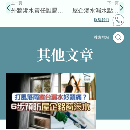
上一页
下一页
外牆滲水責任誰屬？
屋企滲水漏水點算
教你如何處理牆身滲
好？「打針」一次搞
联络我们
水問題
掂晒?
搜索网站
其他文章