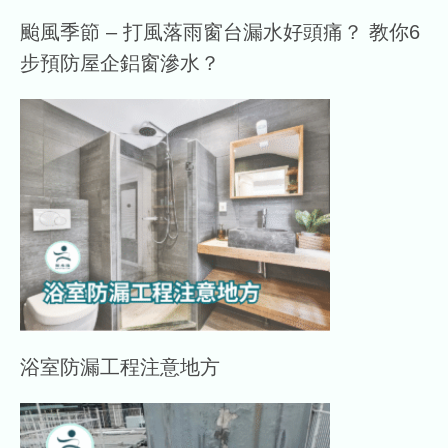
颱風季節 – 打風落雨窗台漏水好頭痛？ 教你6
步預防屋企鋁窗滲水？
浴室防漏工程注意地方