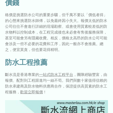
價錢
格價是挑選防水公司的重要步驟，但千萬不要以「價低者得」
的心態來挑選防水師傅，以免最終因小失大。報價太低的防水
公司往往不會進行詳細的現場勘察、或會使用質素較差低的防
水物料以控制成本，在工程完成後也未必會有售後服務保障，
甚至可能會另有隱藏收費。相反，價格太高昂的防水公司可能
會涉及一些不必要的花費和工序，因此一般亦不會推薦。總
之，便宜莫貪，但也要花得精明。
防水工程推薦
斷水流是香港專業的
一
站式防水工程平台
，團隊經驗豐富，由
報價、配對到工程跟進均一絲不苟。我們與數十家值得信賴的
防水承建商及防水物料供應商合作，保證提供高質素的防水工
程服務，
歡迎立即報價
！