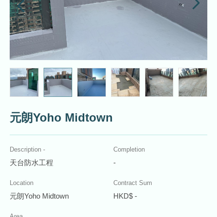
元朗Yoho Midtown
Description -
Completion
天台防水工程
-
Location
Contract Sum
元朗Yoho Midtown
HKD$ -
Area