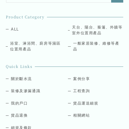
a
a
i
i
l
l
Product Category
*
E
m
天台、陽台、簷篷、外牆等
ALL
a
室外位置用產品
i
l
浴室、淋浴間、廚房等濕區
一般家居裝修、維修等產
E
位置用產品
品
m
a
i
Quick Links
l
關於斷水流
案例分享
裝修及滲漏通識
工程查詢
我的戶口
貨品運送細規
貨品退換
相關網站
細規及條款