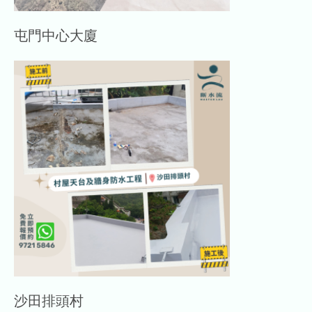
屯門中心大廈
沙田排頭村