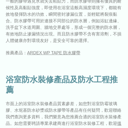
一般的膠帶遇見水就失去粘貼力，而防水膠帶則擁有優異的耐
候性及高黏貼強度，即使用在浴室這般高濕度環境下，都能有
效地發揮防水的功效，瞬間密封滲漏位置，並輕鬆將裂痕黏
合。防水膠帶可用於連接不同部位的防水層，例如浴缸邊緣、
洗手盆下水道周圍、牆地交界處等，形成一個完整的防水層，
有效地防止滲漏情況出現。而且防水膠帶不含有害溶劑，不損
人體健康亦對環境友好，是安全可靠的選擇。
推薦產品：
ARDEX WP TAPE 防水膠帶
浴室防水裝修產品及防水工程推
薦
市面上的浴室防水裝修產品質素參差，如您對浴室防霉玻璃
膠、水坭基防水砂漿或防水膠帶等產品有任何疑問，歡迎聯絡
我們查詢更多資料，我們樂意為您推薦合適的浴室防水裝修產
品。如您需要聘請專業承建商進行浴室防水裝修工程，歡迎
搵