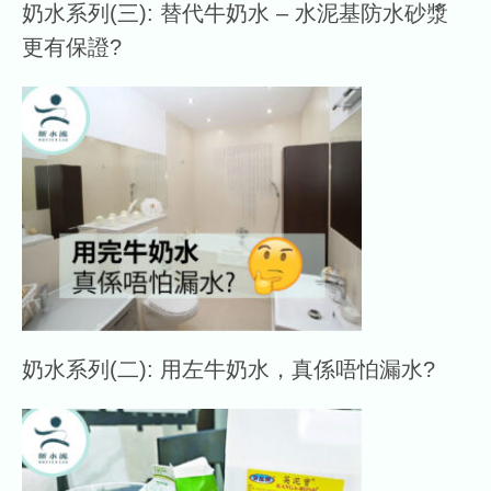
奶水系列(三): 替代牛奶水 – 水泥基防水砂漿
更有保證?
奶水系列(二): 用左牛奶水，真係唔怕漏水?