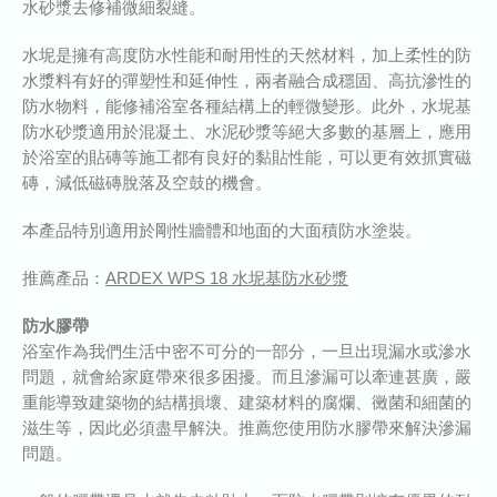
水砂漿去修補微細裂縫。
水坭是擁有高度防水性能和耐用性的天然材料，加上柔性的防
水漿料有好的彈塑性和延伸性，兩者融合成穩固、高抗滲性的
防水物料，能修補浴室各種結構上的輕微變形。此外，水坭基
防水砂漿適用於混凝土、水泥砂漿等絕大多數的基層上，應用
於浴室的貼磚等施工都有良好的黏貼性能，可以更有效抓實磁
磚，減低磁磚脫落及空鼓的機會。
本產品特別適用於剛性牆體和地面的大面積防水塗裝。
推薦產品：
ARDEX WPS 18 水坭基防水砂漿
防水膠帶
浴室作為我們生活中密不可分的一部分，一旦出現漏水或滲水
問題，就會給家庭帶來很多困擾。而且滲漏可以牽連甚廣，嚴
重能導致建築物的結構損壞、建築材料的腐爛、黴菌和細菌的
滋生等，因此必須盡早解決。推薦您使用防水膠帶來解決滲漏
問題。