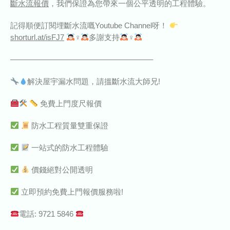
斷水流報價
，我們保證為您帶來一個公平透明的工程體驗。
記得順便訂閱埋斷水流嘅Youtube Channel呀！
shorturl.at/isFJ7
‍♀‍
多謝支持
‍♀‍
——————————————————–
解決屋宇漏水問題，請搵斷水流大師兄!
免費上門度尺報價
防水工程質量雙重保證
一站式的防水工程體驗
價錢絕對公開透明
立即預約免費上門報價服務啦!
電話: 9721 5846