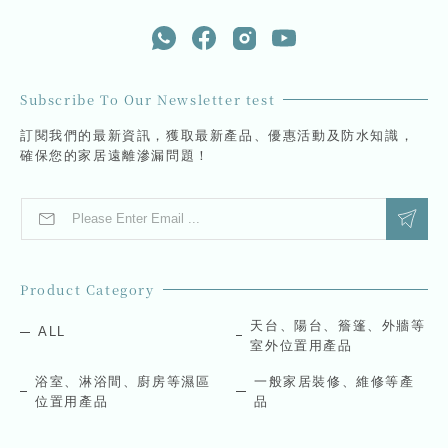
Subscribe To Our Newsletter test
訂閱我們的最新資訊，獲取最新產品、優惠活動及防水知識，
確保您的家居遠離滲漏問題！
E
E
m
m
a
a
i
i
l
l
Product Category
*
*
E
天台、陽台、簷篷、外牆等
ALL
m
室外位置用產品
a
i
浴室、淋浴間、廚房等濕區
一般家居裝修、維修等產
l
位置用產品
品