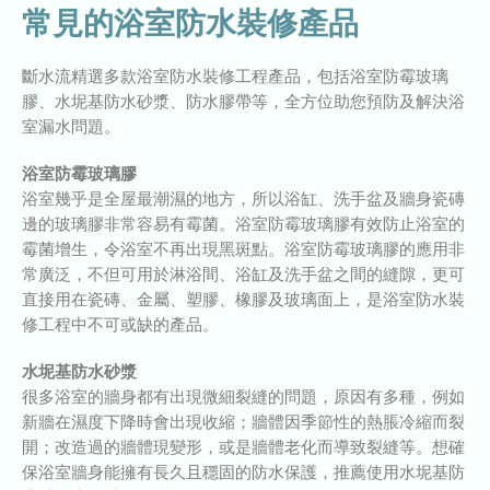
常見的浴室防水裝修產品
斷水流精選多款浴室防水裝修工程產品，包括浴室防霉玻璃
膠、水坭基防水砂漿、防水膠帶等，全方位助您預防及解決浴
室漏水問題。
浴室防霉玻璃膠
浴室幾乎是全屋最潮濕的地方，所以浴缸、洗手盆及牆身瓷磚
邊的玻璃膠非常容易有霉菌。浴室防霉玻璃膠有效防止浴室的
霉菌增生，令浴室不再出現黑斑點。浴室防霉玻璃膠的應用非
常廣泛，不但可用於淋浴間、浴缸及洗手盆之間的縫隙，更可
直接用在瓷磚、金屬、塑膠、橡膠及玻璃面上，是浴室防水裝
修工程中不可或缺的產品。
水坭基防水砂漿
很多浴室的牆身都有出現微細裂縫的問題，原因有多種，例如
新牆在濕度下降時會出現收縮；牆體因季節性的熱脹冷縮而裂
開；改造過的牆體現變形，或是牆體老化而導致裂縫等。想確
保浴室牆身能擁有長久且穩固的防水保護，推薦使用水坭基防