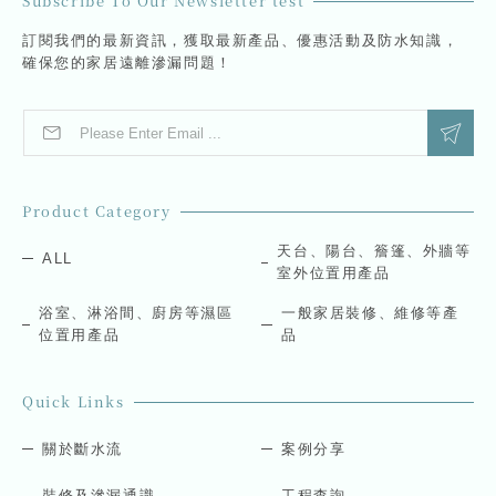
Subscribe To Our Newsletter test
訂閱我們的最新資訊，獲取最新產品、優惠活動及防水知識，
確保您的家居遠離滲漏問題！
E
E
m
m
a
a
i
i
l
l
Product Category
*
E
m
天台、陽台、簷篷、外牆等
ALL
a
室外位置用產品
i
l
浴室、淋浴間、廚房等濕區
一般家居裝修、維修等產
E
位置用產品
品
m
a
i
Quick Links
l
關於斷水流
案例分享
裝修及滲漏通識
工程查詢