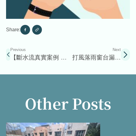
Share:
Previous
Next
【斷水流真實案例 分
打風落雨窗台漏水
享】屯門中心 天台地
好頭痛?
台及牆身防水工程
Other Posts