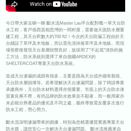
今日帶大家去睇一睇 斷水流Master Lau平台配對嘅一單天台防
水工程，客戶係西貢相思灣的一間村屋，需要做天面防水層重
建工程，其天台呎數大約700 ft2！今次的天台防漏工程由於天
台鋪設了草坪及木地板，所以需先清掉後草坪及木地板。而現
場視察後發現天台基層狀態良好，故採用了”不起底”清拆的施
工方法，防水系統則選擇了來自德國ARDEX的
SHELTERCOAT專業天台防水系統。
造成天台滲漏的成因有很多，主要是因為天台或外牆有裂痕、
天台防水層損壞等。若希望解決天台滲漏問題，除了聘請專業
承建商外，天台防水材料選擇亦很重要。市面上的天台防水漆
質素良莠不齊，有些品牌的防水效果並不顯著，而一般用家亦
未必能分辨產品的優劣及不同之處，最終導致需反覆多次進行
防水工程，勞心勞力。
斷水流深明滲漏帶來的困擾，特別為您精選優質實惠專業天台
防水膜，讓您安心一次解決天台滲漏問題。 斷水流推薦來自