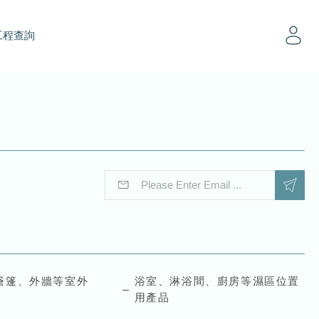
工程查詢
E
E
m
m
a
a
i
i
l
l
*
E
m
a
簷篷、外牆等室外
浴室、淋浴間、廚房等濕區位置
i
用產品
l
*