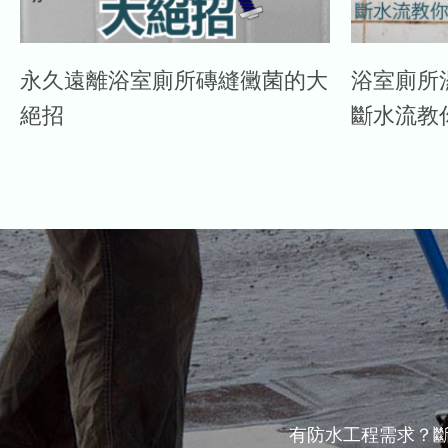
永久遠離浴室廁所磚縫黴菌的大
浴室廁所
絕招
斷水流教
有防水工程需求？