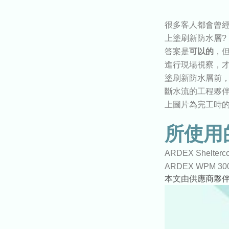
很多客人都會曾
上塗刷新防水
層
?
答案是
可以的
，
進行現場視察，
塗刷新防水層前
斷水流的工程夥
上圖片為完工時
所使用
ARDEX Shelte
ARDEX WPM 30
本文由供應商夥伴A