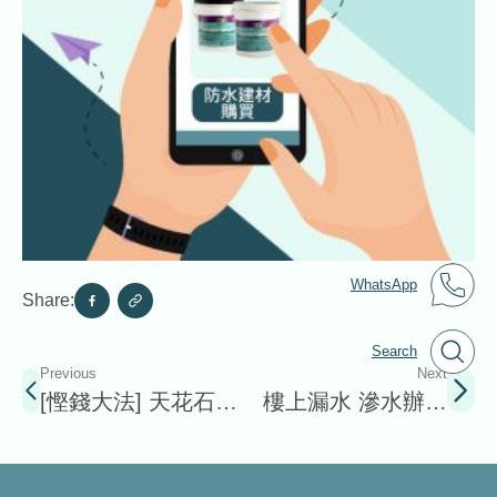
WhatsApp
Share:
Search
Previous
Next
[慳錢大法] 天花石屎
樓上漏水 滲水辦檢
剥落維修 搵師傅維修
查過程大公開
定自己DIY?