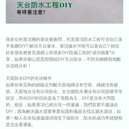
很多住村屋頂層的朋友都會問，究竟屋頂防水工程可否自己落
手落腳DIY? 解決天台滲水、屋頂漏水可唔可以靠自己? 相信
好多朋友都會見過網上有很多DIY防漏工程的”成功個案”分
享，如果你都心思思想開始DIY天台防水，不防先睇睇我地斷
水流既分析！
天面防水DIY的先決條件
如果你有足夠的經驗去判斷天面地磚沒有空鼓、磚縫沒有破
損、天面地台沒有出現粉化、女兒牆防水層沒有出現損壞等等
狀況，而你DIY的目的是為了美觀為主，DIY是沒有大問題
的。相反，如果屋頂已經出現一些滲漏，我們其實不建議你
DIY，因為解決漏水需要專業知識和儀器去找出漏水源頭，如
果一般人在未知滲漏源頭情況下做防水，防水的成功率就變相
是完全看運氣。