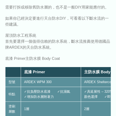
需要打拆或移除舊防水層的，也不是一般DIY用家能應付的。
如果你已經決定要進行天台防水DIY，可看看以下斷水流的一
些建議。
屋頂防水工程系統
首先要選擇一個值得信賴的防水系統，斷水流推薦使用德國品
牌ARDEX的天台防水系統。
底漆 Primer主防水膜 Body Coat
底漆 Primer
主防水膜 Body Co
型號
ARDEX WPM 300
ARDEX Sheltercoat
✓抗負壓防水底漆 ✓抗濕氣
✓具延展性 – 3
特點
✓增加防水層附著力
顏色選擇 ✓即開
塗刷
1層
2層
層數