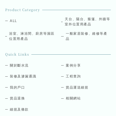
i
i
l
l
Product Category
*
E
m
天台、陽台、簷篷、外牆等
ALL
a
室外位置用產品
i
l
浴室、淋浴間、廚房等濕區
一般家居裝修、維修等產
*
位置用產品
品
Quick Links
關於斷水流
案例分享
裝修及滲漏通識
工程查詢
我的戶口
貨品運送細規
貨品退換
相關網站
細規及條款