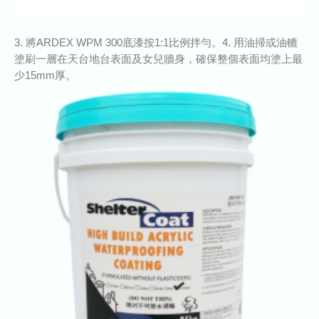
3. 將ARDEX WPM 300底漆按1:1比例拌勻。4. 用油掃或油轆
塗刷一層在天台地台表面及女兒牆身，確保整個表面均塗上最
少15mm厚。