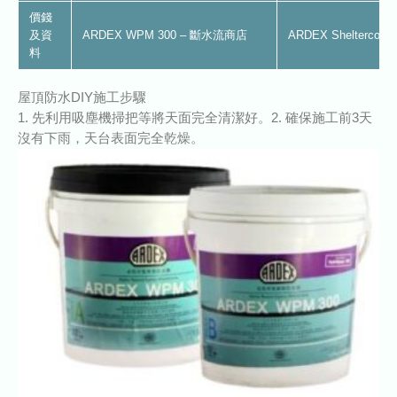
價錢
及資
ARDEX WPM 300 – 斷水流商店
ARDEX Shelterco
料
屋頂防水DIY施工步驟
1. 先利用吸塵機掃把等將天面完全清潔好。2. 確保施工前3天
沒有下雨，天台表面完全乾燥。