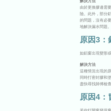
解決方法
由於更換膠邊需
險。此外，部分
的問題，沒有必
地解決漏水問題
原因3：
如鋁窗出現變形
解決方法
這種情況出現的
同時打密封膠和
盡快尋找師傅檢
原因4：
若你打開窗發現