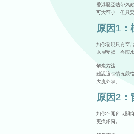
香港屬亞熱帶氣
可大可小，但只
原因1：
如你發現只有窗
水層受損，令雨
解決方法
雖說這種情況嚴
大廈外牆。
原因2：
如你在開窗或關
更換鋁窗。