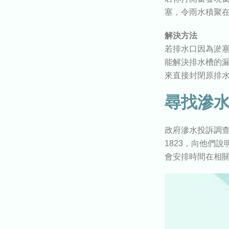
塞，令雨水積聚
解決方法
若排水口因為淤
能解決排水槽的
來直接封閉原排
尋找滲
政府滲水投訴調
1823，向他們
會安排時間在相