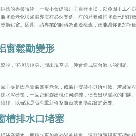
要純熟的專業技術，一般不會建議戶主自行更換，以免因手工不
鋁窗膠邊老化與滲漏亦沒有必然關係，有的只要修補膠邊已能有
要更換鋁窗。因此，請專業的師傅為窗邊檢查，便能讓你更加準
。
鋁窗鬆動變形
或鬆脫，窗框與牆身之間出現空隙，便會造成窗台漏水的問題。
原因主要是因為鋁窗嚴重老化，或窗戶安裝不良所引致。若廠家
塗抹水泥砂漿，一旦密封膠出現任何縫隙，便會出現漏水的問題
查維修，以確認是否有重新修整窗台或更換鋁窗的必要。
窗槽排水口堵塞
窗框注滿積水，而積水更加有外溢的跡象，這就說明鋁窗窗槽的