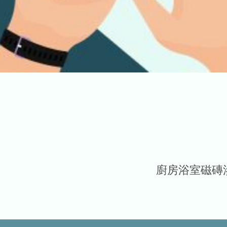
廚房浴室磁磚