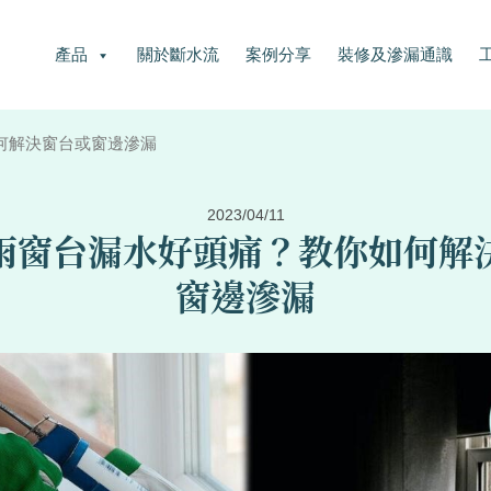
產品
關於斷水流
案例分享
裝修及滲漏通識
何解決窗台或窗邊滲漏
2023/04/11
雨窗台漏水好頭痛？教你如何解
窗邊滲漏