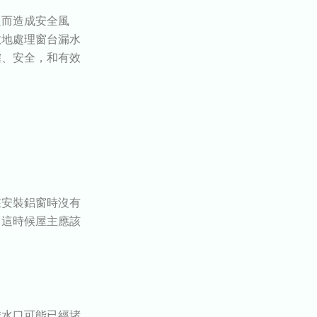
良而造成安全風
效地處理窗台漏水
確、安全，和有效
在安裝鋁窗時沒有
。這時候屋主應該
排水口可能已經堵