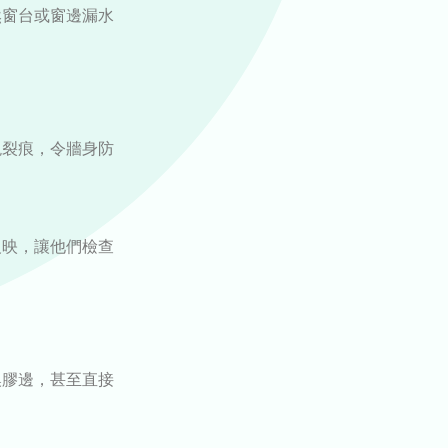
然窗台或窗邊漏水
現裂痕，令牆身防
反映，讓他們檢查
換膠邊，甚至直接