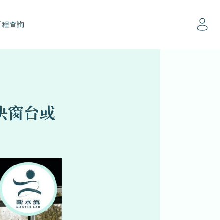
工程查詢
決窗台或