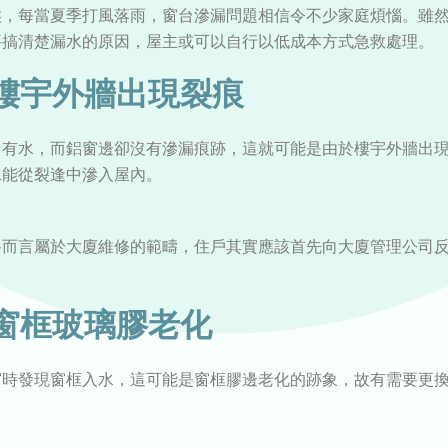
候，每當夏季打風落雨，窗台滲漏問題相信令不少家庭煩惱。雖
要搞清楚漏水的原因，屋主或可以自行以低成本方式急救處理。
樓宇外牆出現裂痕
台有水，而鋁窗邊卻沒有滲漏痕跡，這就可能是由於樓宇外牆出
水能從裂逢中滲入屋內。
格而言屬於大廈維修的範疇，住戶其實應該首先向大廈管理公司
窗框玻璃膠老化
窗時發現窗框入水，這可能是窗框膠邊老化的跡象，故有需要更