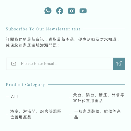
Subscribe To Our Newsletter test
訂閱我們的最新資訊，獲取最新產品、優惠活動及防水知識，
確保您的家居遠離滲漏問題！
E
*
m
*
a
E
i
m
l
a
Product Category
*
i
l
天台、陽台、簷篷、外牆等
ALL
室外位置用產品
浴室、淋浴間、廚房等濕區
一般家居裝修、維修等產
位置用產品
品