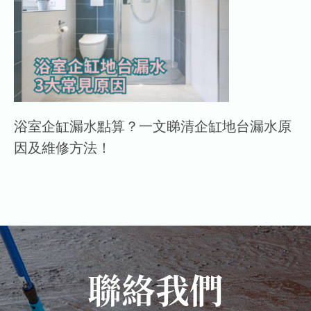
浴室企缸漏水點算？一文睇清企缸地台漏水原
因及維修方法！
聯絡我們