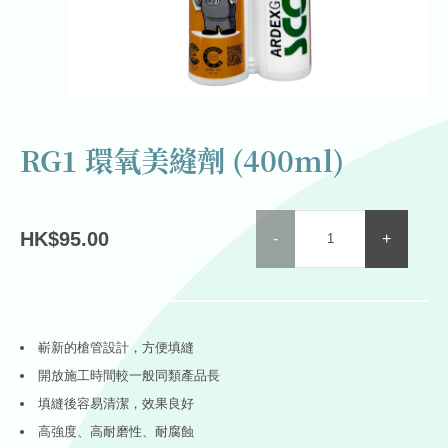
RG1 環氧美縫劑 (400ml)
RG1
HK
$
95.00
-
+
環
氧
美
縫
劑
嶄新的槍管設計，方便填縫
(400ml)
開放施工時間較一般同類產品長
quantity
填縫後容易清潔，效果良好
高強度、高耐磨性、耐腐蝕