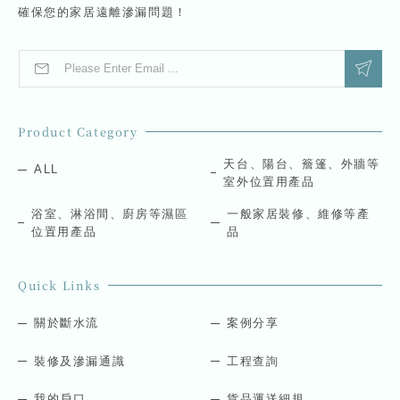
確保您的家居遠離滲漏問題！
E
E
m
m
a
a
i
i
l
l
Product Category
*
E
m
天台、陽台、簷篷、外牆等
ALL
a
室外位置用產品
i
l
浴室、淋浴間、廚房等濕區
一般家居裝修、維修等產
E
位置用產品
品
m
a
i
Quick Links
l
關於斷水流
案例分享
裝修及滲漏通識
工程查詢
我的戶口
貨品運送細規