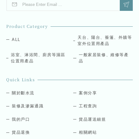
E
E
m
m
a
a
i
i
l
l
Product Category
*
*
*
天台、陽台、簷篷、外牆等
ALL
室外位置用產品
浴室、淋浴間、廚房等濕區
一般家居裝修、維修等產
位置用產品
品
Quick Links
關於斷水流
案例分享
裝修及滲漏通識
工程查詢
我的戶口
貨品運送細規
貨品退換
相關網站