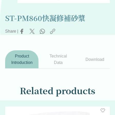
ST-PM860快凝修補砂漿
Share |
Product
Technical
Download
Introduction
Data
Related products