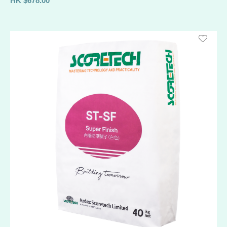
HK
$
678.00