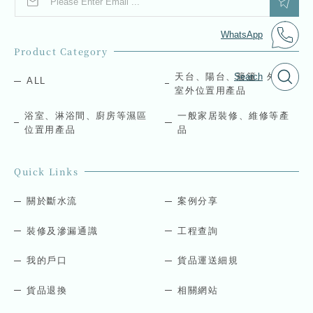
m
m
a
a
i
i
WhatsApp
l
l
Product Category
*
E
m
天台、陽台、簷篷、外牆等
Search
ALL
a
室外位置用產品
i
l
浴室、淋浴間、廚房等濕區
一般家居裝修、維修等產
*
位置用產品
品
Quick Links
關於斷水流
案例分享
裝修及滲漏通識
工程查詢
我的戶口
貨品運送細規
貨品退換
相關網站